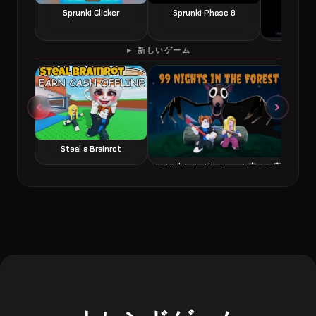
Sprunki Clicker
Sprunki Phase 8
60 Second
► 新しいゲーム
Steal a Brainrot
99 Nights in the Forest 森の99夜