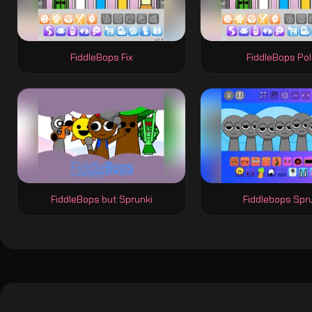
FiddleBops Fix
FiddleBops Po
FiddleBops but Sprunki
Fiddlebops Spr