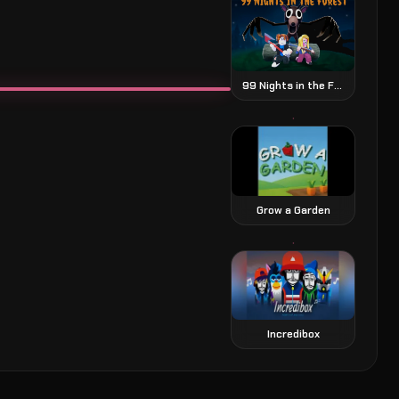
99 Nights in the Forest juego de terror y supervivencia
Grow a Garden
Incredibox