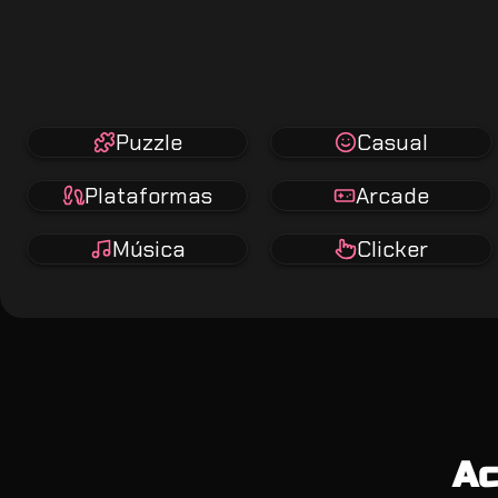
Puzzle
Casual
Plataformas
Arcade
Música
Clicker
Ac