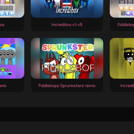
los
Incredibox v1-v9
Fiddlebo
unki
Fiddlebops Sprunksters remix
Incred