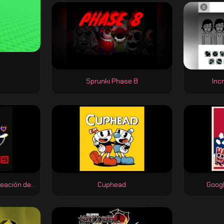
Sprunki Phase 8
Inc
Bad Time Simulator recreación del combate con Sans
Cuphead
Googl