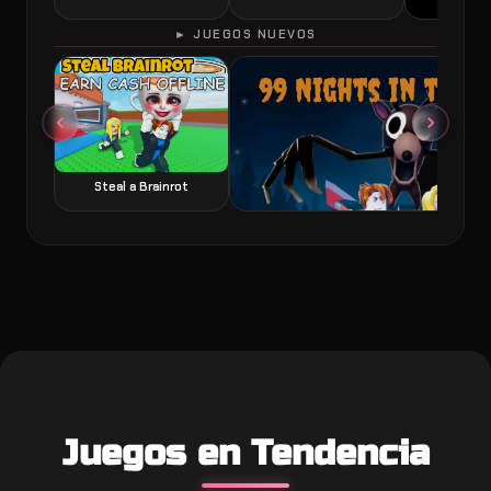
► JUEGOS NUEVOS
60 Seconds 
Steal a Brainrot
99 Nights in the Forest juego de terror y
Juegos en Tendencia