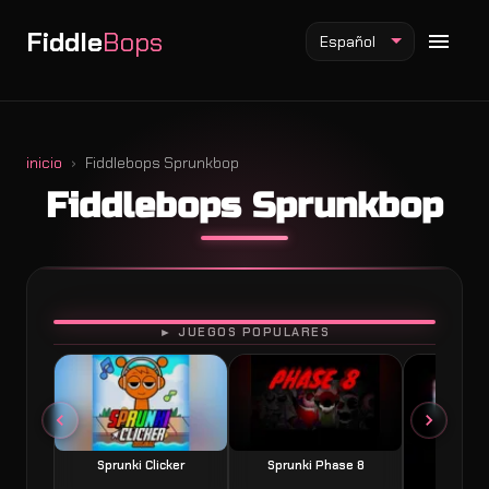
Fiddle
Bops
Español
inicio
Fiddlebops Sprunkbop
Fiddlebops Sprunkbop
Mod Fiddlebops
Mod Incredibox
Mod Sprunki
JUGAR
► JUEGOS POPULARES
Sprunki Clicker
Sprunki Phase 8