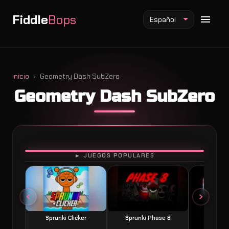
Fiddle
Bops
Español
inicio
Geometry Dash SubZero
Geometry Dash SubZero
Mod Fiddlebops
Mod Incredibox
Mod Sprunki
JUGAR
► JUEGOS POPULARES
Sprunki Clicker
Sprunki Phase 8