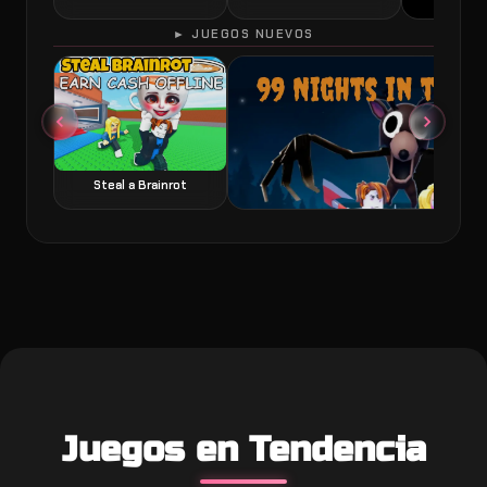
► JUEGOS NUEVOS
60 Seconds 
Steal a Brainrot
99 Nights in the Forest juego de terror y
Juegos en Tendencia