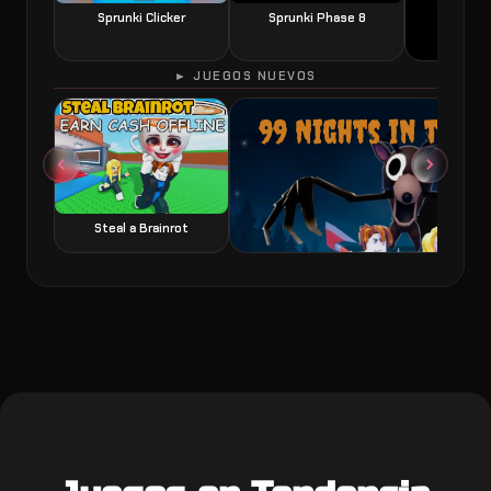
Sprunki Clicker
Sprunki Phase 8
► JUEGOS NUEVOS
60 Seconds 
Steal a Brainrot
99 Nights in the Forest juego de terror y