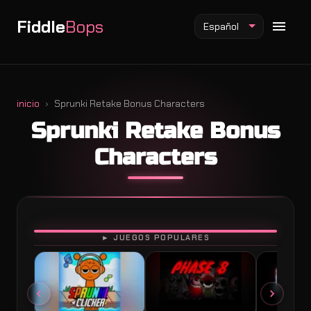
Fiddle
Bops
Español
inicio
Sprunki Retake Bonus Characters
Sprunki Retake Bonus
Mod Fiddlebops
Characters
Mod Incredibox
Mod Sprunki
JUGAR
► JUEGOS POPULARES