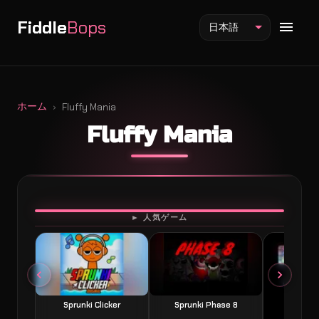
Fiddle
Bops
日本語
ホーム
Fluffy Mania
Fluffy Mania
Fiddlebops Mod
Incredibox Mod
Sprunki Mod
プレイ
► 人気ゲーム
Sprunki Clicker
Sprunki Phase 8