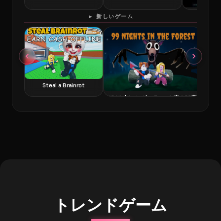
60 Second
► 新しいゲーム
Steal a Brainrot
99 Nights in the Forest 森の99夜
トレンドゲーム