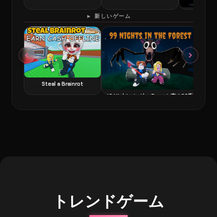
60 Second
► 新しいゲーム
Steal a Brainrot
99 Nights in the Forest 森の99夜
トレンドゲーム