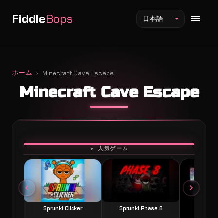
Fiddle
Bops
日本語
ホーム
Minecraft Cave Escape
Minecraft Cave Escape
Fiddlebops Mod
Incredibox Mod
Sprunki Mod
プレイ
► 人気ゲーム
Sprunki Clicker
Sprunki Phase 8