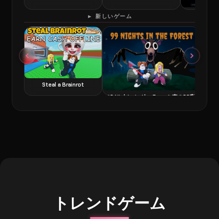
60 Second
► 新しいゲーム
Steal a Brainrot
99 Nights in the Forest 森の99夜
トレンドゲーム