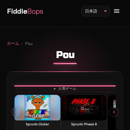
Fiddle
Bops
日本語
ホーム
Pou
Pou
Fiddlebops Mod
Incredibox Mod
Sprunki Mod
プレイ
► 人気ゲーム
Sprunki Clicker
Sprunki Phase 8