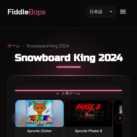
Fiddle
Bops
日本語
ホーム
Snowboard King 2024
Snowboard King 2024
Fiddlebops Mod
Incredibox Mod
Sprunki Mod
プレイ
► 人気ゲーム
Sprunki Clicker
Sprunki Phase 8