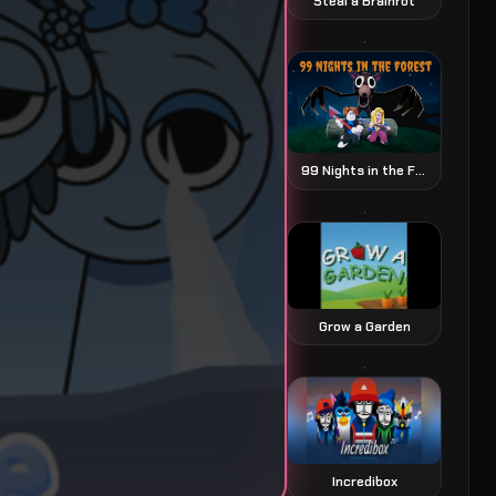
Steal a Brainrot
99 Nights in the Forest 森の99夜
Grow a Garden
Incredibox