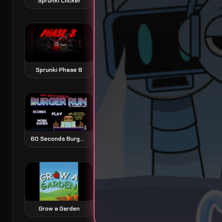
Sprunki Clicker
Sprunki Phase 8
60 Seconds Burger Run 60秒バーガーラン
Grow a Garden