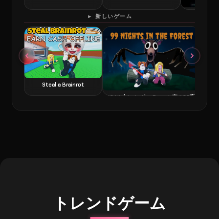
60 Second
► 新しいゲーム
Steal a Brainrot
99 Nights in the Forest 森の99夜
トレンドゲーム