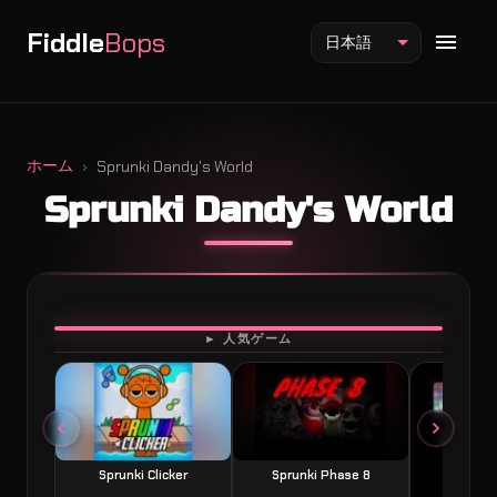
Fiddle
Bops
日本語
ホーム
Sprunki Dandy's World
Sprunki Dandy's World
Fiddlebops Mod
Incredibox Mod
Sprunki Mod
プレイ
► 人気ゲーム
Sprunki Clicker
Sprunki Phase 8