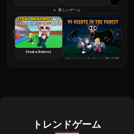
60 Second
► 新しいゲーム
Steal a Brainrot
99 Nights in the Forest 森の99夜
トレンドゲーム