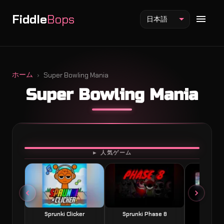
Fiddle
Bops
日本語
ホーム
Super Bowling Mania
Super Bowling Mania
Fiddlebops Mod
Incredibox Mod
Sprunki Mod
プレイ
► 人気ゲーム
Sprunki Clicker
Sprunki Phase 8