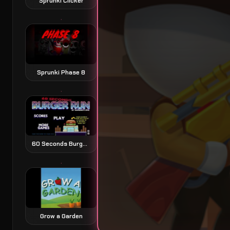
Sprunki Clicker
Sprunki Phase 8
60 Seconds Burger Run 60秒バーガーラン
Grow a Garden