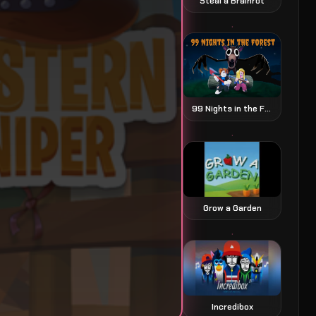
Steal a Brainrot
99 Nights in the Forest 森の99夜
Grow a Garden
Incredibox