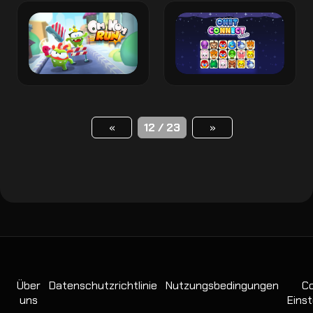
«
12 / 23
»
Über
Datenschutzrichtlinie
Nutzungsbedingungen
Co
uns
Einst