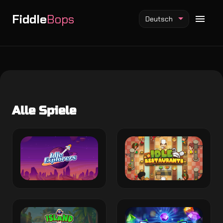
Fiddle
Bops
Deutsch
Fiddlebops Mod
Alle Spiele
Incredibox Mod
Sprunki Mod