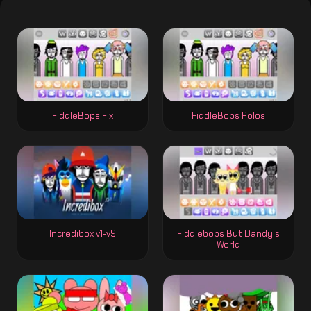
FiddleBops Fix
FiddleBops Polos
Incredibox v1-v9
Fiddlebops But Dandy's
World