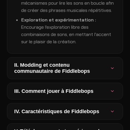
mécanismes pour lire les sons en boucle afin
de créer des phrases musicales répétitives.
Exploration et expérimentation :
Encourage l'exploration libre des
combinaisons de sons, en mettant l'accent
sur le plaisir de la création.
II. Modding et contenu
communautaire de Fiddlebops
1. Aperçu des mods de jeu populaires
III. Comment jouer à Fiddlebops
Fiddlebops but Sprunki
Fiddlebops Fix
1. Sélection des personnages
IV. Caractéristiques de Fiddlebops
Fiddlebops Polos
Les joueurs choisissent parmi une
bibliothèque de personnages Fiddlebops,
Fiddlebops But Dandy's World
Intuitif et accessible :
Conçu pour tous les