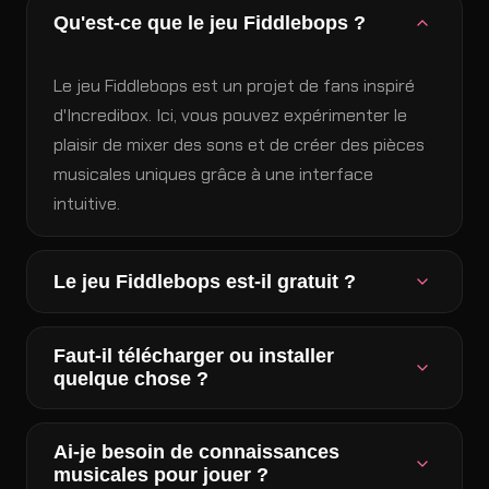
Qu'est-ce que le jeu Fiddlebops ?
Le jeu Fiddlebops est un projet de fans inspiré
d'Incredibox. Ici, vous pouvez expérimenter le
plaisir de mixer des sons et de créer des pièces
musicales uniques grâce à une interface
intuitive.
Le jeu Fiddlebops est-il gratuit ?
Oui, le jeu Fiddlebops est entièrement gratuit, et
Faut-il télécharger ou installer
les joueurs peuvent jouer en ligne sans
quelque chose ?
téléchargement.
Non. Le jeu fonctionne directement dans votre
Ai-je besoin de connaissances
navigateur et prend en charge les appareils de
musicales pour jouer ?