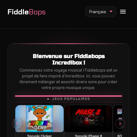
Fiddle
Bops
Français
Bienvenue sur Fiddlebops
Mod Fiddlebops
Incredibox !
Mod Incredibox
Commencez votre voyage musical ! Fiddlebops est un
Mod Sprunki
projet de fans inspiré d'Incredibox. Ici, vous pouvez
librement mélanger et assortir divers sons pour créer
votre propre musique unique.
JOUER
► JEUX POPULAIRES
Sprunki Clicker
Sprunki Phase 8
60 Seconds