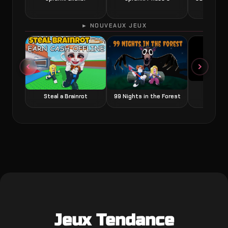
► NOUVEAUX JEUX
Grow a
Steal a Brainrot
99 Nights in the Forest
Jeux Tendance