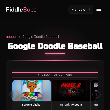
Fiddle
Bops
Français
accueil
Google Doodle Baseball
Google Doodle Baseball
Mod Fiddlebops
Mod Incredibox
Mod Sprunki
JOUER
► JEUX POPULAIRES
Sprunki Clicker
Sprunki Phase 8
60 Seconds