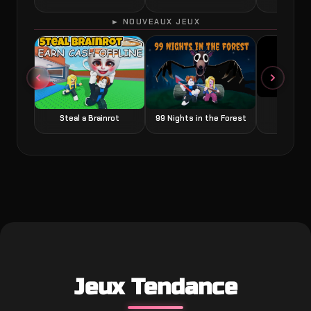
► NOUVEAUX JEUX
Grow a
Steal a Brainrot
99 Nights in the Forest
Jeux Tendance