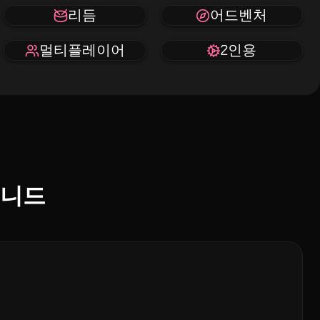
리듬
어드벤처
멀티플레이어
2인용
미니드