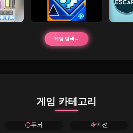
게임 탐색
게임 카테고리
두뇌
액션