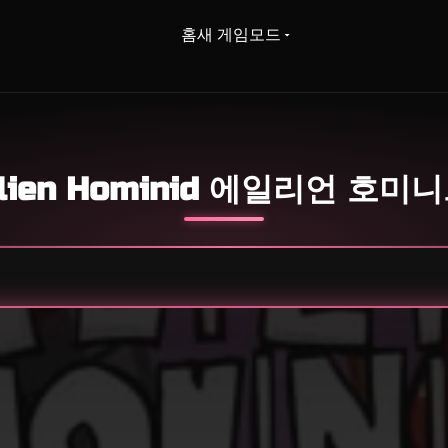
홈
새 게임
모드
lien Hominid 에일리언 호미