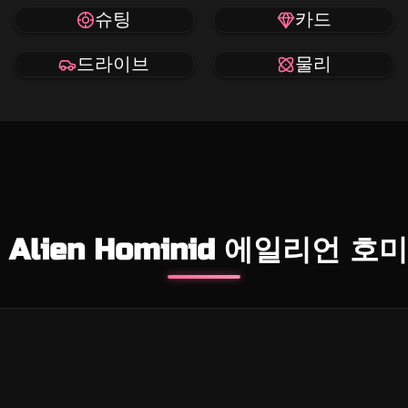
슈팅
카드
드라이브
물리
 Alien Hominid 에일리언 호