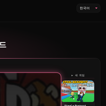
한국어
니드
► 새 게임
Steal a Brainrot 스틸 어 브레인롯