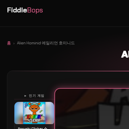
Fiddle
Bops
홈
Alien Hominid 에일리언 호미니드
A
► 인기 게임
Sprunki Clicker 스프룽키 클릭커