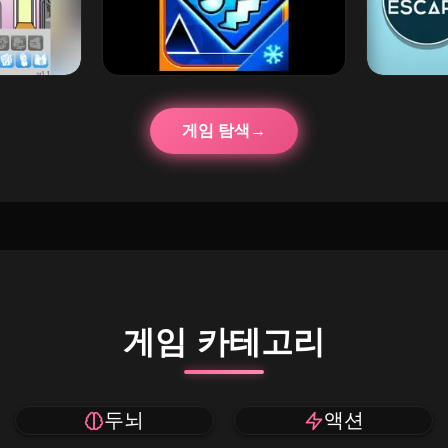
게임 탐색
게임 카테고리
두뇌
액션