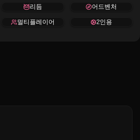
리듬
어드벤처
멀티플레이어
2인용