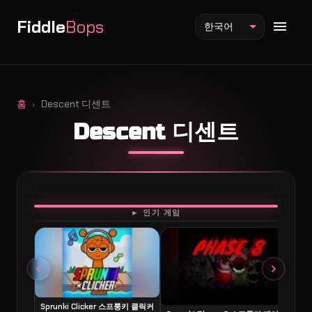
Fiddle
Bops
한국어
홈
Descent 디센트
Descent 디센트
Fiddlebops 모드
Incredibox 모드
Sprunki 모드
플레이
► 인기 게임
Sprunki Clicker 스프룽키 클릭커