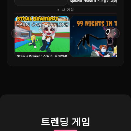
Sprunki Phase 8 스프룽키 페이즈 8
6
► 새 게임
Steal a Brainrot 스틸 어 브레인롯
99 Nights in the Forest 99 나이츠
트렌딩 게임