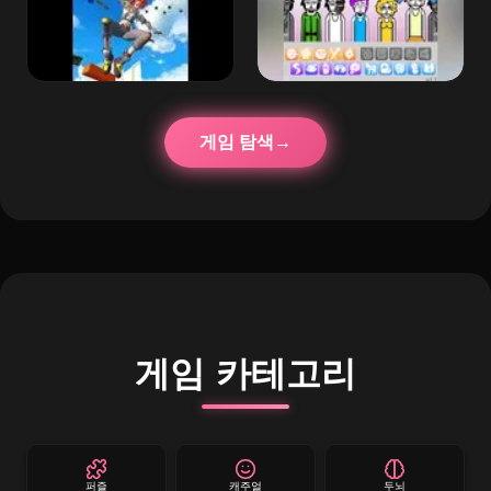
게임 탐색
게임 카테고리
퍼즐
캐주얼
두뇌