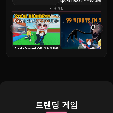
Sprunki Phase 8 스프룽키 페이즈 8
6
► 새 게임
Steal a Brainrot 스틸 어 브레인롯
99 Nights in the Forest 99 나이츠
트렌딩 게임