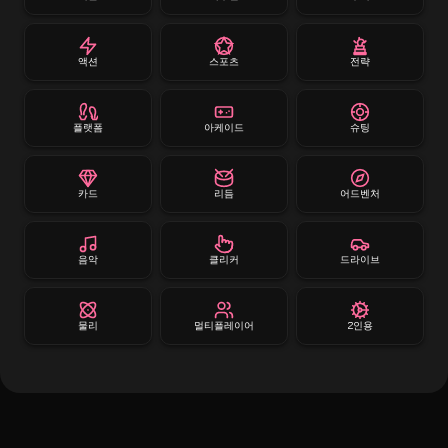
액션
스포츠
전략
플랫폼
아케이드
슈팅
카드
리듬
어드벤처
음악
클리커
드라이브
물리
멀티플레이어
2인용