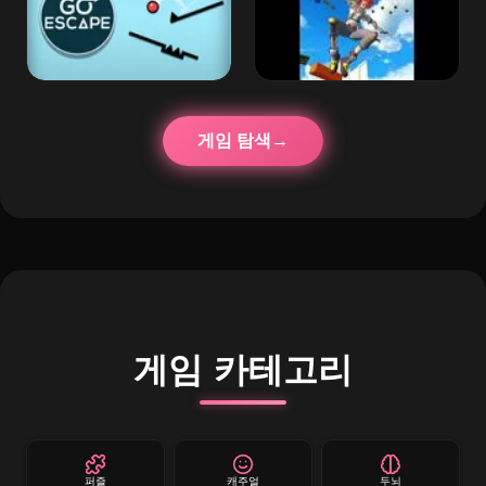
게임 탐색
게임 카테고리
퍼즐
캐주얼
두뇌