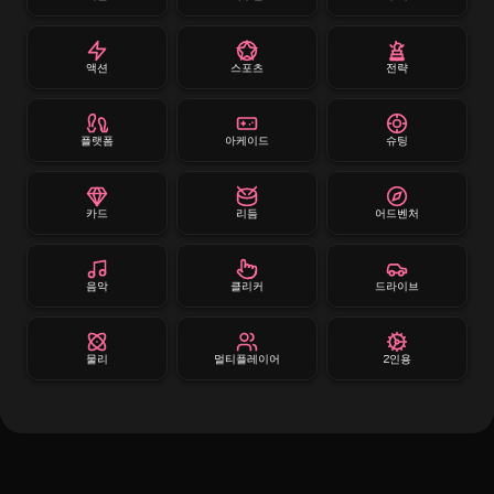
액션
스포츠
전략
플랫폼
아케이드
슈팅
카드
리듬
어드벤처
음악
클리커
드라이브
물리
멀티플레이어
2인용