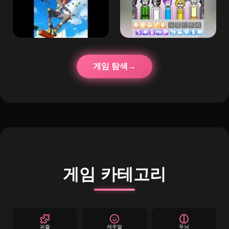
게임 탐색
게임 카테고리
퍼즐
캐주얼
두뇌