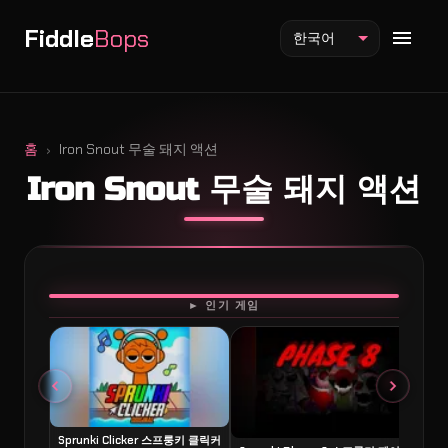
Fiddle
Bops
한국어
홈
Iron Snout 무술 돼지 액션
Iron Snout 무술 돼지 액션
Fiddlebops 모드
Incredibox 모드
Sprunki 모드
플레이
► 인기 게임
Sprunki Clicker 스프룽키 클릭커