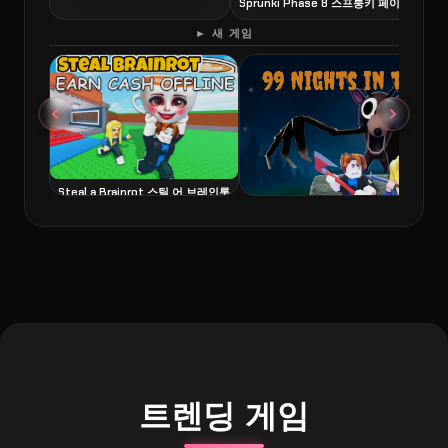
Sprunki Phase 8 스프룽키 페이즈 8
6
► 새 게임
Steal a Brainrot 스틸 어 브레인롯
99 Nights in the Forest 99 나이츠
트렌딩 게임