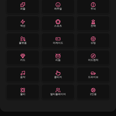
퍼즐
캐주얼
두뇌
액션
스포츠
전략
플랫폼
아케이드
슈팅
카드
리듬
어드벤처
음악
클리커
드라이브
물리
멀티플레이어
2인용