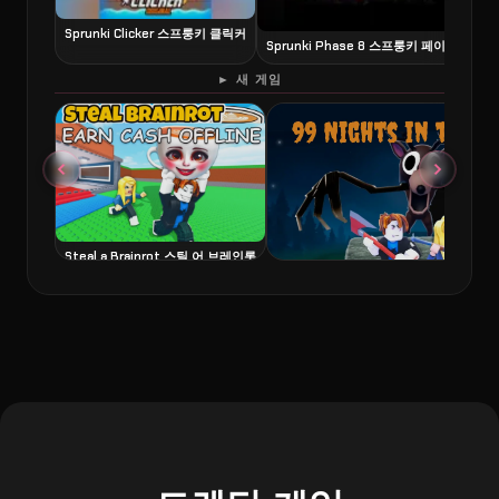
Sprunki Clicker 스프룽키 클릭커
Sprunki Phase 8 스프룽키 페이즈 8
6
► 새 게임
Steal a Brainrot 스틸 어 브레인롯
99 Nights in the Forest 99 나이츠