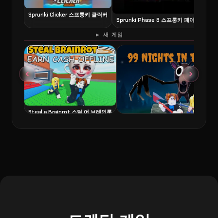
Sprunki Clicker 스프룽키 클릭커
Sprunki Phase 8 스프룽키 페이즈 8
6
► 새 게임
Steal a Brainrot 스틸 어 브레인롯
99 Nights in the Forest 99 나이츠