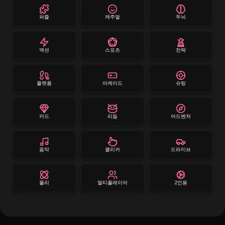
퍼즐
캐주얼
두뇌
액션
스포츠
전략
플랫폼
아케이드
슈팅
카드
리듬
어드벤처
음악
클리커
드라이브
물리
멀티플레이어
2인용