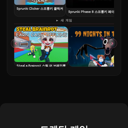
Sprunki Clicker 스프룽키 클릭커
Sprunki Phase 8 스프룽키 페이즈 8
6
► 새 게임
Steal a Brainrot 스틸 어 브레인롯
99 Nights in the Forest 99 나이츠