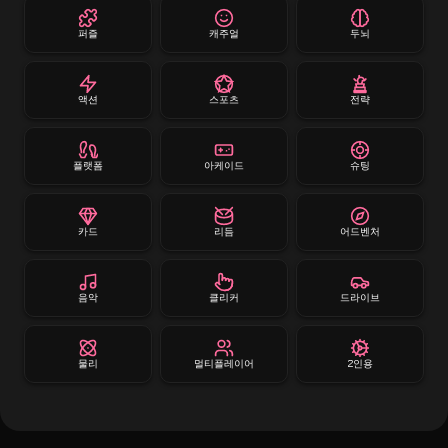
퍼즐
캐주얼
두뇌
액션
스포츠
전략
플랫폼
아케이드
슈팅
카드
리듬
어드벤처
음악
클리커
드라이브
물리
멀티플레이어
2인용