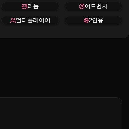
리듬
어드벤처
멀티플레이어
2인용
니