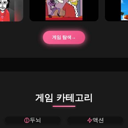
게임 탐색
게임 카테고리
두뇌
액션