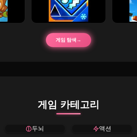
게임 탐색
게임 카테고리
두뇌
액션