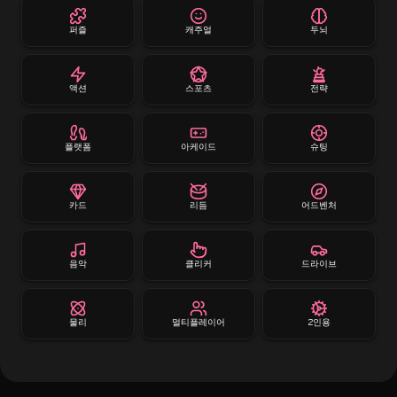
퍼즐
캐주얼
두뇌
액션
스포츠
전략
플랫폼
아케이드
슈팅
카드
리듬
어드벤처
음악
클리커
드라이브
물리
멀티플레이어
2인용