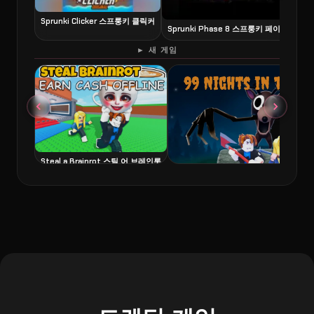
Sprunki Clicker 스프룽키 클릭커
Sprunki Phase 8 스프룽키 페이즈 8
6
► 새 게임
Steal a Brainrot 스틸 어 브레인롯
99 Nights in the Forest 99 나이츠