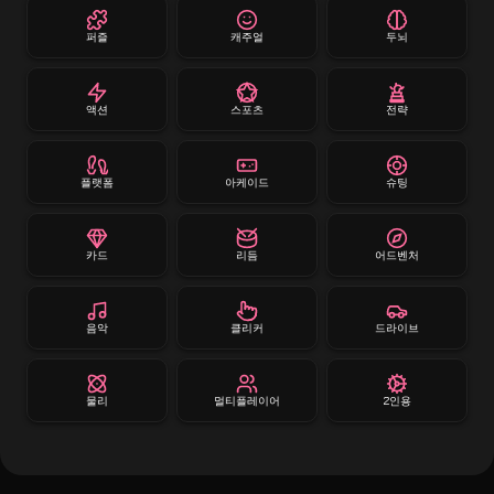
퍼즐
캐주얼
두뇌
액션
스포츠
전략
플랫폼
아케이드
슈팅
카드
리듬
어드벤처
음악
클리커
드라이브
물리
멀티플레이어
2인용