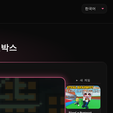
한국어
픽셀박스
► 새 게임
Steal a Brainrot 스틸 어 브레인롯