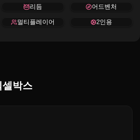
리듬
어드벤처
멀티플레이어
2인용
 픽셀박스