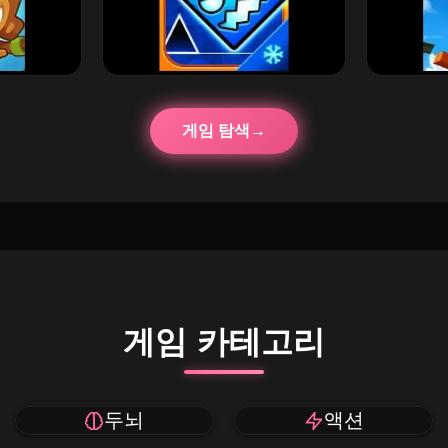
게임 탐색
게임 카테고리
두뇌
액션