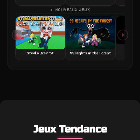
► NOUVEAUX JEUX
Grow a
Steal a Brainrot
99 Nights in the Forest
Jeux Tendance