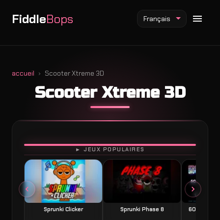
Fiddle
Bops
Français
accueil
Scooter Xtreme 3D
Scooter Xtreme 3D
Mod Fiddlebops
Mod Incredibox
Mod Sprunki
JOUER
► JEUX POPULAIRES
Sprunki Clicker
Sprunki Phase 8
60 Seconds