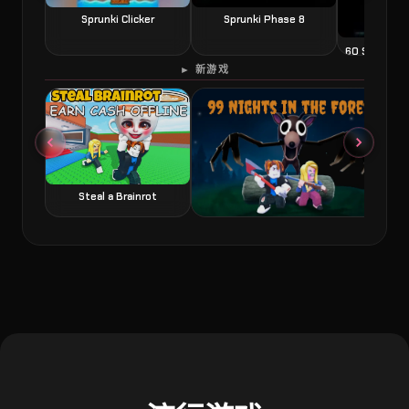
Sprunki Clicker
Sprunki Phase 8
60 Second 
► 新游戏
Steal a Brainrot
99 Nights in the Forest 森林中的99夜