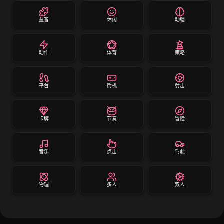
益智
休闲
动脑
动作
体育
策略
平台
街机
射击
卡牌
节奏
冒险
音乐
点击
驾驶
物理
多人
双人