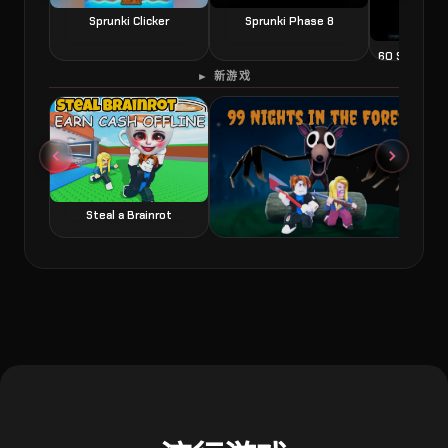
Sprunki Clicker
Sprunki Phase 8
60 Second 
► 新游戏
Steal a Brainrot
99 Nights in the Forest 森林中的99夜