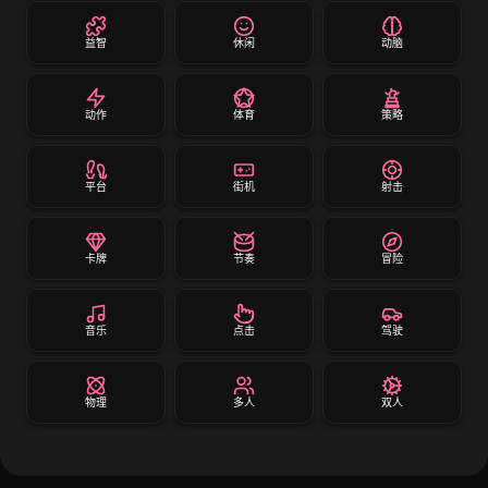
益智
休闲
动脑
动作
体育
策略
平台
街机
射击
卡牌
节奏
冒险
音乐
点击
驾驶
物理
多人
双人