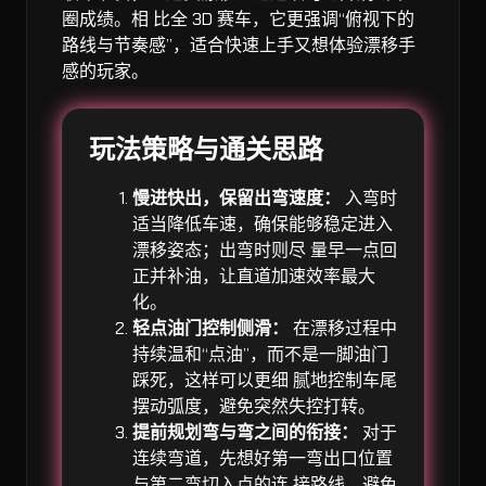
圈成绩。相 比全 3D 赛车，它更强调“俯视下的
路线与节奏感”，适合快速上手又想体验漂移手
感的玩家。
玩法策略与通关思路
慢进快出，保留出弯速度：
入弯时
适当降低车速，确保能够稳定进入
漂移姿态；出弯时则尽 量早一点回
正并补油，让直道加速效率最大
化。
轻点油门控制侧滑：
在漂移过程中
持续温和“点油”，而不是一脚油门
踩死，这样可以更细 腻地控制车尾
摆动弧度，避免突然失控打转。
提前规划弯与弯之间的衔接：
对于
连续弯道，先想好第一弯出口位置
与第二弯切入点的连 接路线，避免