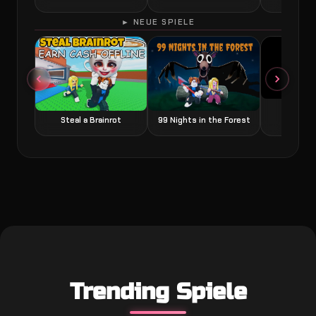
► NEUE SPIELE
Grow a
Steal a Brainrot
99 Nights in the Forest
Trending Spiele