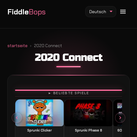
Fiddle
Bops
Deutsch
startseite
2020 Connect
2020 Connect
Fiddlebops Mod
Incredibox Mod
Sprunki Mod
SPIELEN
► BELIEBTE SPIELE
Sprunki Clicker
Sprunki Phase 8
60 Seconds