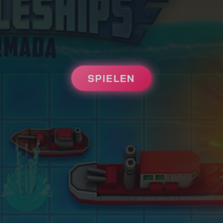
SPIELEN