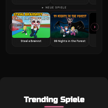
► NEUE SPIELE
Grow a
Steal a Brainrot
99 Nights in the Forest
Trending Spiele