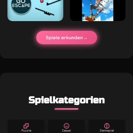
Spiele erkunden
Spielkategorien
Puzzle
Casual
Denkspiel