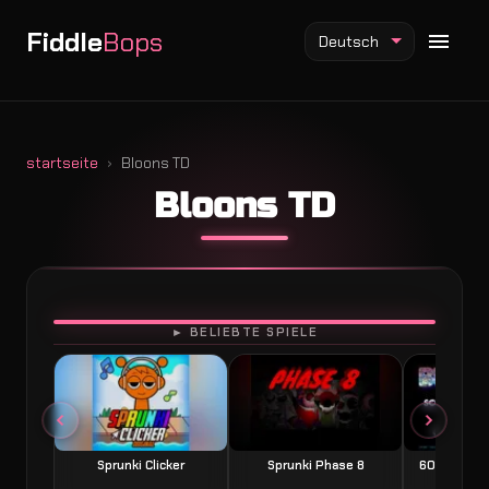
Fiddle
Bops
Deutsch
startseite
Bloons TD
Bloons TD
Fiddlebops Mod
Incredibox Mod
Sprunki Mod
SPIELEN
► BELIEBTE SPIELE
Sprunki Clicker
Sprunki Phase 8
60 Seconds