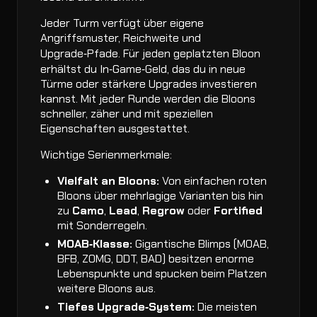
Jeder Turm verfügt über eigene
Angriffsmuster, Reichweite und
Upgrade‑Pfade. Für jeden geplatzten Bloon
erhältst du In‑Game‑Geld, das du in neue
Türme oder stärkere Upgrades investieren
kannst. Mit jeder Runde werden die Bloons
schneller, zäher und mit speziellen
Eigenschaften ausgestattet.
Wichtige Serienmerkmale:
Vielfalt an Bloons:
Von einfachen roten
Bloons über mehrlagige Varianten bis hin
zu
Camo
,
Lead
,
Regrow
oder
Fortified
mit Sonderregeln.
MOAB‑Klasse:
Gigantische Blimps (MOAB,
BFB, ZOMG, DDT, BAD) besitzen enorme
Lebenspunkte und spucken beim Platzen
weitere Bloons aus.
Tiefes Upgrade‑System:
Die meisten