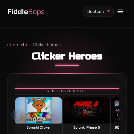
Fiddle
Bops
Deutsch
startseite
Clicker Heroes
Clicker Heroes
Fiddlebops Mod
Incredibox Mod
Sprunki Mod
SPIELEN
► BELIEBTE SPIELE
Sprunki Clicker
Sprunki Phase 8
60 Seconds