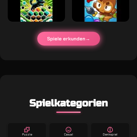
Spiele erkunden
Spielkategorien
Puzzle
Casual
Denkspiel