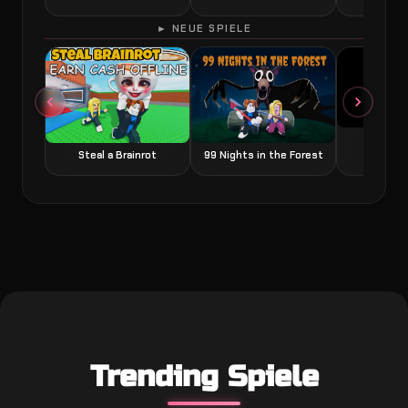
► NEUE SPIELE
Grow a
Steal a Brainrot
99 Nights in the Forest
Trending Spiele