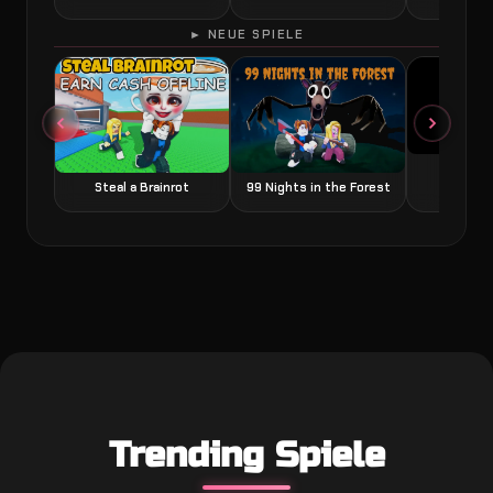
► NEUE SPIELE
Grow a
Steal a Brainrot
99 Nights in the Forest
Trending Spiele