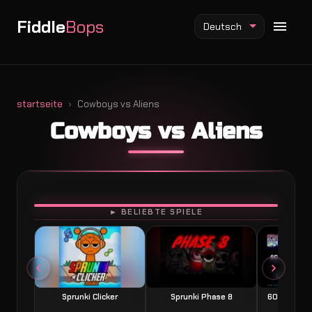
Fiddle
Bops
Deutsch
startseite
Cowboys vs Aliens
Cowboys vs Aliens
Fiddlebops Mod
Incredibox Mod
Sprunki Mod
SPIELEN
► BELIEBTE SPIELE
Sprunki Clicker
Sprunki Phase 8
60 Seconds