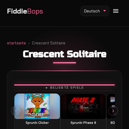
Fiddle
Bops
Deutsch
startseite
Crescent Solitaire
Crescent Solitaire
Fiddlebops Mod
Incredibox Mod
Sprunki Mod
SPIELEN
► BELIEBTE SPIELE
Sprunki Clicker
Sprunki Phase 8
60 Seconds