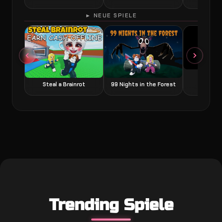
► NEUE SPIELE
Grow a
Steal a Brainrot
99 Nights in the Forest
Trending Spiele