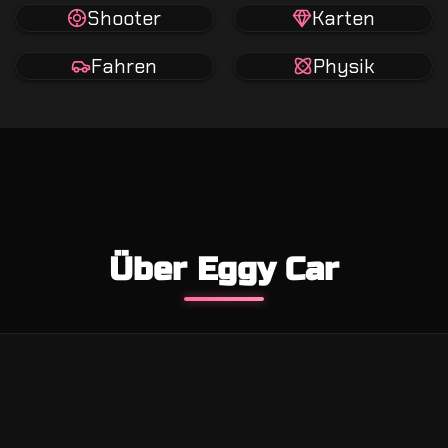
Shooter
Karten
Fahren
Physik
Über Eggy Car