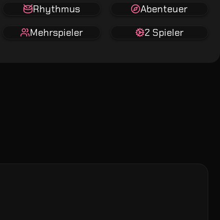
Rhythmus
Abenteuer
Mehrspieler
2 Spieler