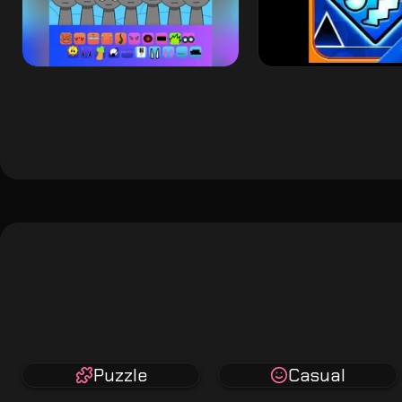
Puzzle
Casual