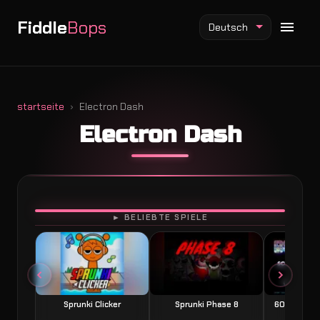
Fiddle
Bops
Deutsch
startseite
Electron Dash
Electron Dash
Fiddlebops Mod
Incredibox Mod
Sprunki Mod
SPIELEN
► BELIEBTE SPIELE
Sprunki Clicker
Sprunki Phase 8
60 Seconds