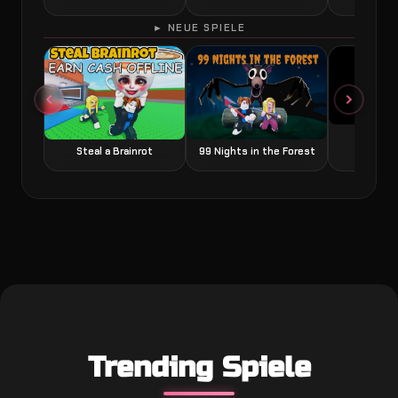
► NEUE SPIELE
Grow a
Steal a Brainrot
99 Nights in the Forest
Trending Spiele