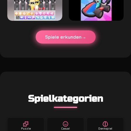
Spiele erkunden
Spielkategorien
Puzzle
Casual
Denkspiel