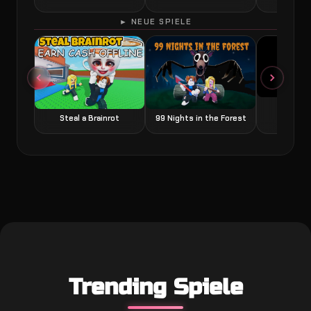
► NEUE SPIELE
Grow a
Steal a Brainrot
99 Nights in the Forest
Trending Spiele