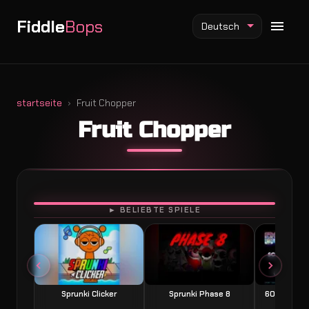
Fiddle
Bops
Deutsch
startseite
Fruit Chopper
Fruit Chopper
Fiddlebops Mod
Incredibox Mod
Sprunki Mod
SPIELEN
► BELIEBTE SPIELE
Sprunki Clicker
Sprunki Phase 8
60 Seconds