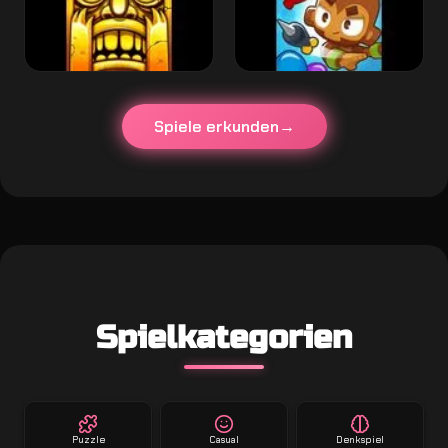
Spiele erkunden
Spielkategorien
Puzzle
Casual
Denkspiel