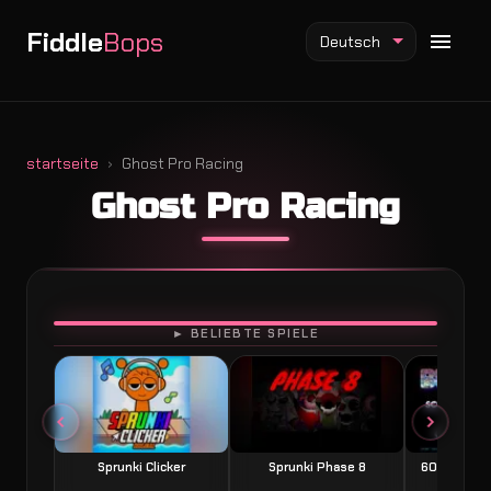
Fiddle
Bops
Deutsch
startseite
Ghost Pro Racing
Ghost Pro Racing
Fiddlebops Mod
Incredibox Mod
Sprunki Mod
SPIELEN
► BELIEBTE SPIELE
Sprunki Clicker
Sprunki Phase 8
60 Seconds