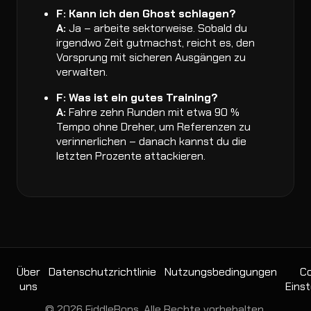
F: Kann ich den Ghost schlagen?
A:
Ja – arbeite sektorweise. Sobald du
irgendwo Zeit gutmachst, reicht es, den
Vorsprung mit sicheren Ausgängen zu
verwalten.
F: Was ist ein gutes Training?
A:
Fahre zehn Runden mit etwa 90 %
Tempo ohne Dreher, um Referenzen zu
verinnerlichen – danach kannst du die
letzten Prozente attackieren.
Über
Datenschutzrichtlinie
Nutzungsbedingungen
Co
uns
Einst
© 2026 FiddleBops. Alle Rechte vorbehalten.