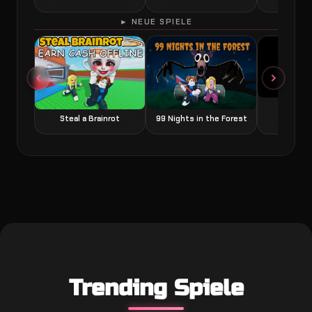
► NEUE SPIELE
Grow a
Steal a Brainrot
99 Nights in the Forest
Trending Spiele