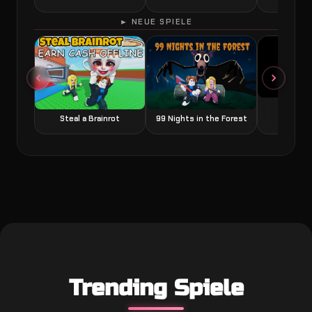
► NEUE SPIELE
Grow a
Steal a Brainrot
99 Nights in the Forest
Trending Spiele