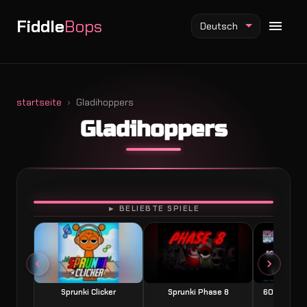
Fiddle
Bops
Deutsch
startseite
Gladihoppers
Gladihoppers
Fiddlebops Mod
Incredibox Mod
Sprunki Mod
SPIELEN
► BELIEBTE SPIELE
Sprunki Clicker
Sprunki Phase 8
60 Seconds