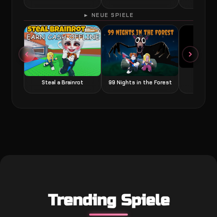
► NEUE SPIELE
Grow a
Steal a Brainrot
99 Nights in the Forest
Trending Spiele