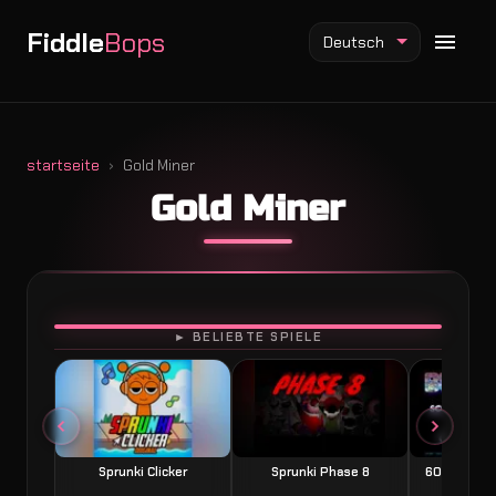
Fiddle
Bops
Deutsch
startseite
Gold Miner
Gold Miner
Fiddlebops Mod
Incredibox Mod
Sprunki Mod
SPIELEN
► BELIEBTE SPIELE
Sprunki Clicker
Sprunki Phase 8
60 Seconds