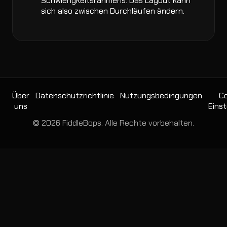
Schwierigkeitsrahmens. Das Layout kann
sich also zwischen Durchläufen ändern.
Über
Datenschutzrichtlinie
Nutzungsbedingungen
Co
uns
Einst
© 2026 FiddleBops. Alle Rechte vorbehalten.