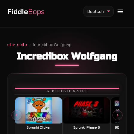
Fiddle
Bops
Deutsch
startseite
Incredibox Wolfgang
Incredibox Wolfgang
Fiddlebops Mod
Incredibox Mod
Sprunki Mod
SPIELEN
► BELIEBTE SPIELE
Sprunki Clicker
Sprunki Phase 8
60 Seconds