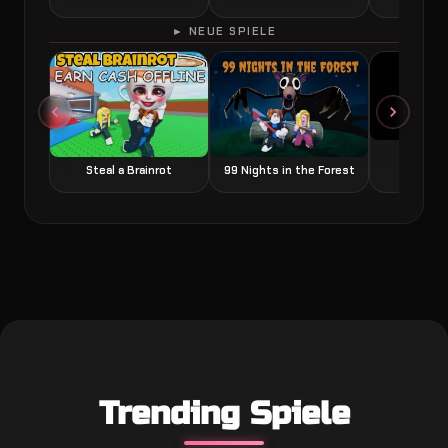
► NEUE SPIELE
Grow a
Steal a Brainrot
99 Nights in the Forest
Trending Spiele