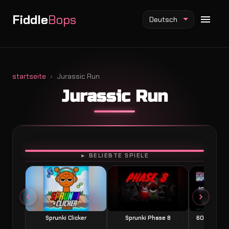
Fiddle
Bops
Deutsch
startseite
Jurassic Run
Jurassic Run
Fiddlebops Mod
Incredibox Mod
Sprunki Mod
SPIELEN
► BELIEBTE SPIELE
Sprunki Clicker
Sprunki Phase 8
60 Seconds