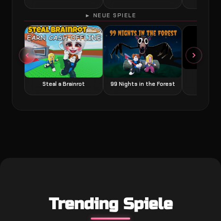
► NEUE SPIELE
Grow a
Steal a Brainrot
99 Nights in the Forest
Trending Spiele