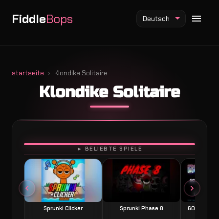
Fiddle
Bops
Deutsch
startseite
Klondike Solitaire
Klondike Solitaire
Fiddlebops Mod
Incredibox Mod
Sprunki Mod
SPIELEN
► BELIEBTE SPIELE
Sprunki Clicker
Sprunki Phase 8
60 Seconds