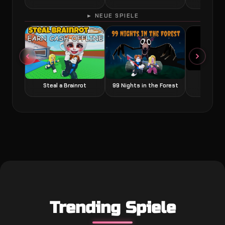
► NEUE SPIELE
Grow a
Steal a Brainrot
99 Nights in the Forest
Trending Spiele