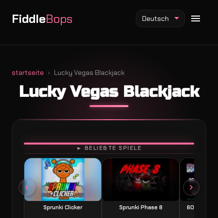
Fiddle
Bops
Deutsch
startseite
Lucky Vegas Blackjack
Lucky Vegas Blackjack
Fiddlebops Mod
Incredibox Mod
Sprunki Mod
SPIELEN
► BELIEBTE SPIELE
Sprunki Clicker
Sprunki Phase 8
60 Seconds