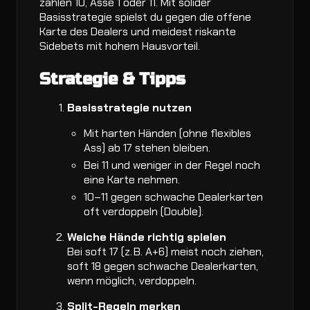
zählen 10, Asse 1 oder 11. Mit solider
Basisstrategie spielst du gegen die offene
Karte des Dealers und meidest riskante
Sidebets mit hohem Hausvorteil.
Strategie & Tipps
Basisstrategie nutzen
Mit harten Händen (ohne flexibles
Ass) ab 17 stehen bleiben.
Bei 11 und weniger in der Regel noch
eine Karte nehmen.
10–11 gegen schwache Dealerkarten
oft verdoppeln (Double).
Weiche Hände richtig spielen
Bei soft 17 (z. B. A+6) meist noch ziehen,
soft 18 gegen schwache Dealerkarten,
wenn möglich, verdoppeln.
Split-Regeln merken