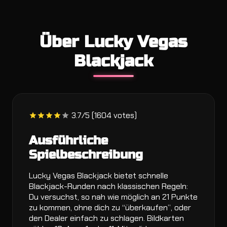
Über Lucky Vegas
Blackjack
3.7/5 (1604 votes)
Ausführliche
Spielbeschreibung
Lucky Vegas Blackjack bietet schnelle
Blackjack-Runden nach klassischen Regeln:
Du versuchst, so nah wie möglich an 21 Punkte
zu kommen, ohne dich zu “überkaufen”, oder
den Dealer einfach zu schlagen. Bildkarten