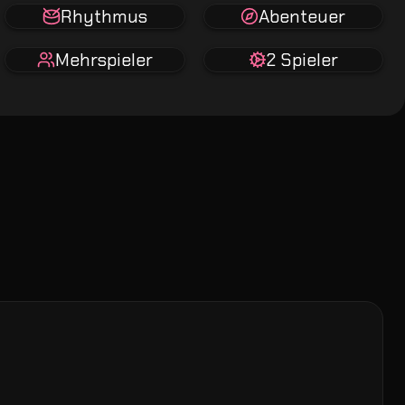
Rhythmus
Abenteuer
Mehrspieler
2 Spieler