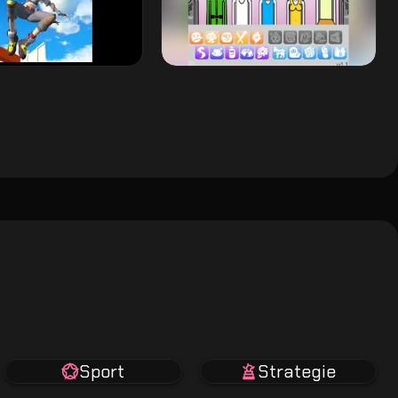
Sport
Strategie