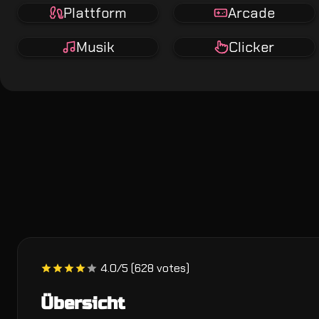
Plattform
Arcade
Musik
Clicker
4.0/5 (628 votes)
Übersicht