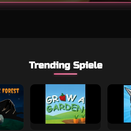
Trending Spiele