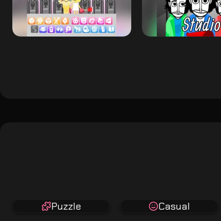
Puzzle
Casual