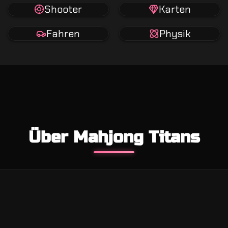
Shooter
Karten
Fahren
Physik
Über Mahjong Titans