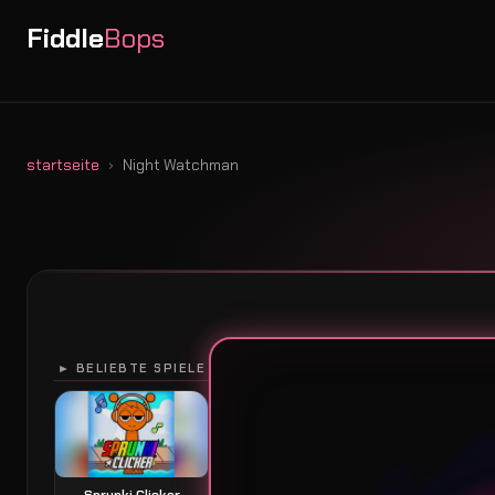
Fiddle
Bops
startseite
Night Watchman
► BELIEBTE SPIELE
Sprunki Clicker